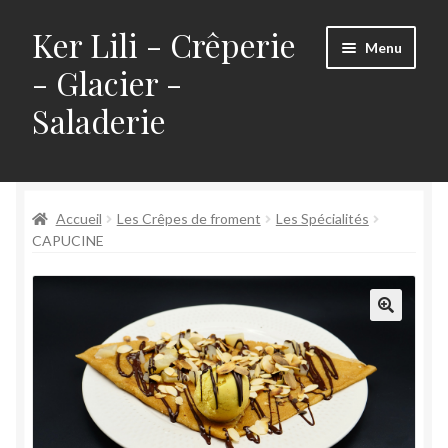
Ker Lili - Crêperie
Aller
Aller
Menu
à
au
- Glacier -
la
contenu
Saladerie
navigation
Accueil
Accueil
Les Crêpes de froment
Les Spécialités
Accueil
CAPUCINE
Mentions légales Crêperie Ker Lili
reservation redi
Réservez votre table chez Ker Lili – Crêperie à
Courbevoie