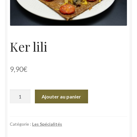
Ker lili
9,90
€
quantité
Ajouter au panier
de
Ker
lili
Catégorie :
Les Spécialités