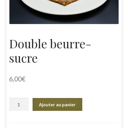
Double beurre-
sucre
6,00
€
quantité
Ajouter au panier
de
Double
beurre-