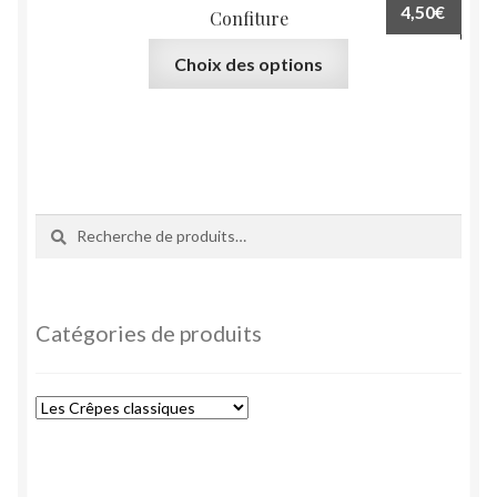
4,50
€
Confiture
Ce
Choix des options
produit
a
plusieurs
variations.
Les
options
Recherche
Recherche
peuvent
pour :
être
choisies
sur
Catégories de produits
la
page
du
produit