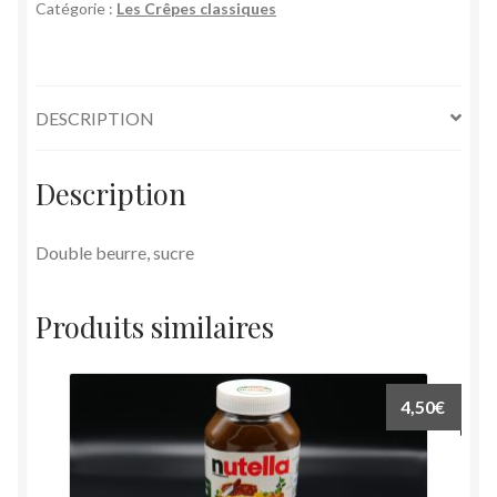
sucre
Catégorie :
Les Crêpes classiques
DESCRIPTION
Description
Double beurre, sucre
Produits similaires
4,50
€