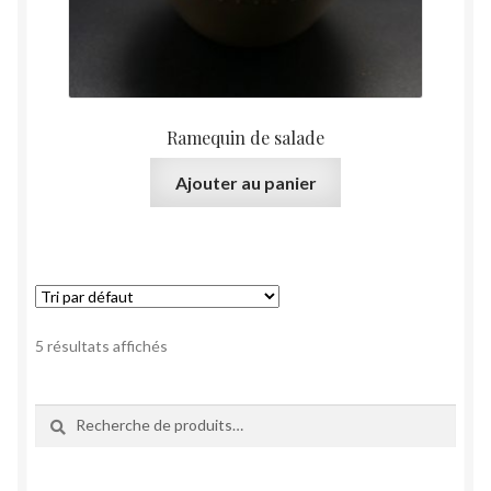
Ramequin de salade
Ajouter au panier
5 résultats affichés
Recherche
Recherche
pour :